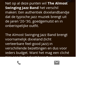
Net op al deze punten wil
The Almost
Swinging Jazz Band
het verschil
maken: Een authentiek dixielandbandje
dat de typische jazz muziek brengt uit
de jaren '20-'30, goedgemutst en in
onberispelijke outfit.
The Almost Swinging Jazz Band brengt
voornamelijk dixieland (licht
verteerbare feel-good jazz) in
verschillende bezettingen en dus voor
ieders budget. Want het mag een cliché
zijn: een live-orkest brengt sowieso
meer sfeer!